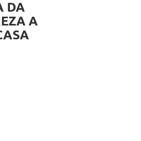
A DA
EZA A
CASA
abitat