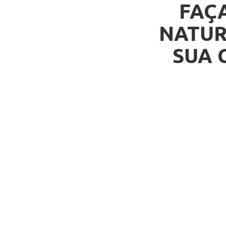
FAÇ
NATUR
SUA 
Novo H